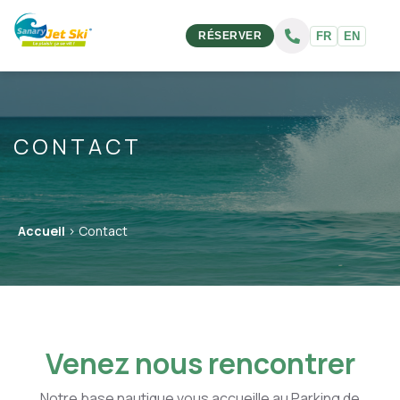
Nos activités
FR
EN
RÉSERVER
Blog
Bons cadeaux
Contact
CONTACT
Réservation
Accueil
> Contact
Venez nous rencontrer
Notre base nautique vous accueille au Parking de