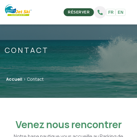
Nos activités
FR
EN
RÉSERVER
Blog
Bons cadeaux
Contact
CONTACT
Réservation
Accueil
> Contact
Venez nous rencontrer
Notre base nautique vous accueille au Parking de